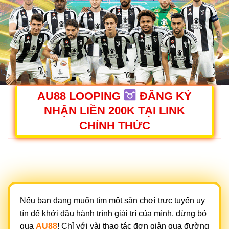
AU88 LOOPING
ĐĂNG KÝ
NHẬN LIỀN 200K TẠI LINK
CHÍNH THỨC
Nếu bạn đang muốn tìm một sân chơi trực tuyến uy
tín để khởi đầu hành trình giải trí của mình, đừng bỏ
qua
AU88
! Chỉ với vài thao tác đơn giản qua đường