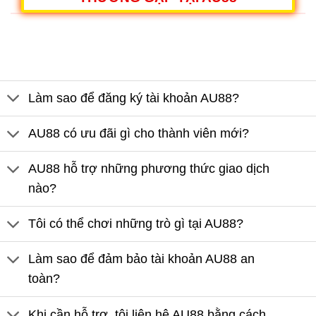
Làm sao để đăng ký tài khoản AU88?
AU88 có ưu đãi gì cho thành viên mới?
AU88 hỗ trợ những phương thức giao dịch
nào?
Tôi có thể chơi những trò gì tại AU88?
Làm sao để đảm bảo tài khoản AU88 an
toàn?
Khi cần hỗ trợ, tôi liên hệ AU88 bằng cách