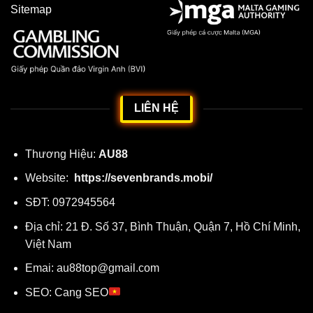
Sitemap
LIÊN HỆ
Thương Hiệu:
AU88
Website:
https://sevenbrands.mobi/
SĐT: 0972945564
Địa chỉ: 21 Đ. Số 37, Bình Thuận, Quận 7, Hồ Chí Minh,
Việt Nam
Emai:
au88top@gmail.com
SEO: Cang SEO