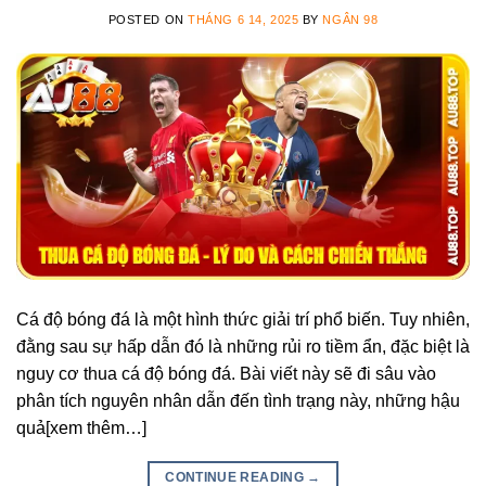
POSTED ON
THÁNG 6 14, 2025
BY
NGÂN 98
Cá độ bóng đá là một hình thức giải trí phổ biến. Tuy nhiên,
đằng sau sự hấp dẫn đó là những rủi ro tiềm ẩn, đặc biệt là
nguy cơ thua cá độ bóng đá. Bài viết này sẽ đi sâu vào
phân tích nguyên nhân dẫn đến tình trạng này, những hậu
quả[xem thêm…]
CONTINUE READING
→