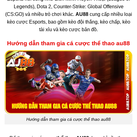
Legends), Dota 2, Counter-Strike: Global Offensive
(CS:GO) và nhiều trò chơi khác.
AU88
cung cấp nhiều loại
kèo cược Esports, bao gồm kèo đội thắng, kèo chấp, kèo
tài xỉu và kèo cược bản đồ.
Hướng dẫn tham gia cá cược thể thao au88
Hướng dẫn tham gia cá cược thể thao au88