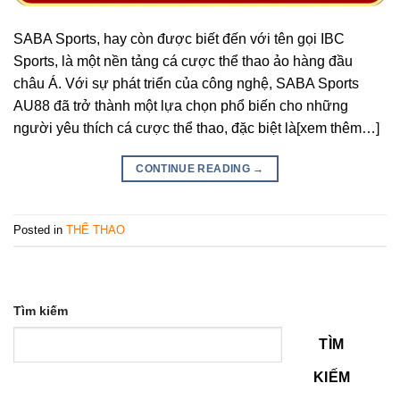
SABA Sports, hay còn được biết đến với tên gọi IBC
Sports, là một nền tảng cá cược thể thao ảo hàng đầu
châu Á. Với sự phát triển của công nghệ, SABA Sports
AU88 đã trở thành một lựa chọn phổ biến cho những
người yêu thích cá cược thể thao, đặc biệt là[xem thêm…]
CONTINUE READING
→
Posted in
THỂ THAO
Tìm kiếm
TÌM
KIẾM