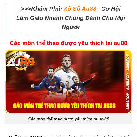
>>>Khám Phá:
Xổ Số Au88
– Cơ Hội
Làm Giàu Nhanh Chóng Dành Cho Mọi
Người
Các môn thể thao được yêu thích tại au88
Các môn thể thao được yêu thích tại au88