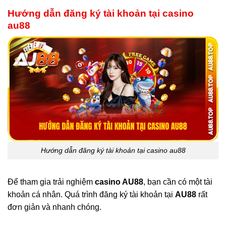
Hướng dẫn đăng ký tài khoản tại casino
au88
Hướng dẫn đăng ký tài khoản tại casino au88
Để tham gia trải nghiệm
casino AU88
, bạn cần có một tài
khoản cá nhân. Quá trình đăng ký tài khoản tại
AU88
rất
đơn giản và nhanh chóng.