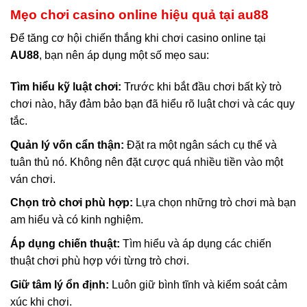
Mẹo chơi casino online hiệu quả tại au88
Để tăng cơ hội chiến thắng khi chơi casino online tại
AU88
, bạn nên áp dụng một số mẹo sau:
Tìm hiểu kỹ luật chơi:
Trước khi bắt đầu chơi bất kỳ trò
chơi nào, hãy đảm bảo bạn đã hiểu rõ luật chơi và các quy
tắc.
Quản lý vốn cẩn thận:
Đặt ra một ngân sách cụ thể và
tuân thủ nó. Không nên đặt cược quá nhiều tiền vào một
ván chơi.
Chọn trò chơi phù hợp:
Lựa chọn những trò chơi mà bạn
am hiểu và có kinh nghiệm.
Áp dụng chiến thuật:
Tìm hiểu và áp dụng các chiến
thuật chơi phù hợp với từng trò chơi.
Giữ tâm lý ổn định:
Luôn giữ bình tĩnh và kiểm soát cảm
xúc khi chơi.