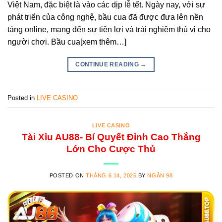
Việt Nam, đặc biệt là vào các dịp lễ tết. Ngày nay, với sự
phát triển của công nghệ, bầu cua đã được đưa lên nền
tảng online, mang đến sự tiện lợi và trải nghiệm thú vị cho
người chơi. Bầu cua[xem thêm…]
CONTINUE READING
→
Posted in
LIVE CASINO
LIVE CASINO
Tài Xỉu AU88- Bí Quyết Đỉnh Cao Thắng
Lớn Cho Cược Thủ
POSTED ON
THÁNG 6 14, 2025
BY
NGÂN 98