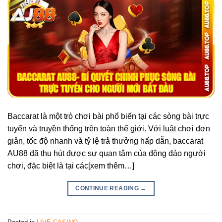
Baccarat là một trò chơi bài phổ biến tại các sòng bài trực
tuyến và truyền thống trên toàn thế giới. Với luật chơi đơn
giản, tốc độ nhanh và tỷ lệ trả thưởng hấp dẫn, baccarat
AU88 đã thu hút được sự quan tâm của đông đảo người
chơi, đặc biệt là tại các[xem thêm…]
CONTINUE READING
→