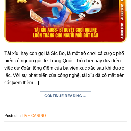
Tài xỉu, hay còn gọi là Sic Bo, là một trò chơi cá cược phổ
biến có nguồn gốc từ Trung Quốc. Trò chơi này dựa trên
việc dự đoán tổng điểm của ba viên xúc xắc sau khi được
lắc. Với sự phát triển của công nghệ, tài xỉu đã có mặt trên
các[xem thêm…]
CONTINUE READING
→
Posted in
LIVE CASINO