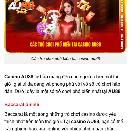
Các trò chơi phổ biến tại casino au88
Casino AU88
tự hào mang đến cho người chơi một thế
giới giải trí đa dạng và phong phú với vô số trò chơi hấp
dẫn. Dưới đây là một số trò chơi phổ biến nhất tại
AU88
:
Baccarat online
Baccarat là một trong những trò chơi casino được yêu
thích nhất trên toàn thế giới. Tại
casino AU88
, bạn có thể
trải nghiệm baccarat online với nhiều phiên bản khác