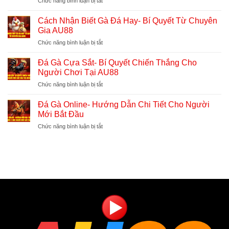
ở
Chức năng bình luận bị tắt
Phá
V8
Game
Poker
Bài
Cách Nhận Biết Gà Đá Hay- Bí Quyết Từ Chuyên
Au88-
Hot
Gia AU88
Sân
Nhất
ở
Chức năng bình luận bị tắt
Chơi
2025
Cách
Đẳng
Nhận
Cấp
Đá Gà Cựa Sắt- Bí Quyết Chiến Thắng Cho
Biết
Cho
Người Chơi Tại AU88
Gà
Tín
ở
Chức năng bình luận bị tắt
Đá
Đồ
Đá
Hay-
Poker
Gà
Bí
Đá Gà Online- Hướng Dẫn Chi Tiết Cho Người
Online
Cựa
Quyết
Mới Bắt Đầu
Sắt-
Từ
ở
Chức năng bình luận bị tắt
Bí
Chuyên
Đá
Quyết
Gia
Gà
Chiến
AU88
Online-
Thắng
Hướng
Cho
Dẫn
Người
Chi
Chơi
Tiết
Tại
Cho
AU88
Người
Mới
Bắt