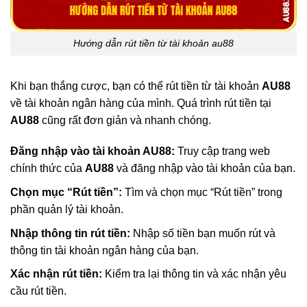
Hướng dẫn rút tiền từ tài khoản au88
Khi bạn thắng cược, bạn có thể rút tiền từ tài khoản
AU88
về tài khoản ngân hàng của mình. Quá trình rút tiền tại
AU88
cũng rất đơn giản và nhanh chóng.
Đăng nhập vào tài khoản AU88:
Truy cập trang web
chính thức của
AU88
và đăng nhập vào tài khoản của bạn.
Chọn mục “Rút tiền”:
Tìm và chọn mục “Rút tiền” trong
phần quản lý tài khoản.
Nhập thông tin rút tiền:
Nhập số tiền bạn muốn rút và
thông tin tài khoản ngân hàng của bạn.
Xác nhận rút tiền:
Kiểm tra lại thông tin và xác nhận yêu
cầu rút tiền.