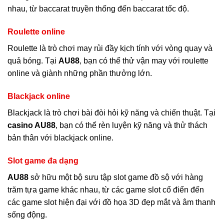
nhau, từ baccarat truyền thống đến baccarat tốc độ.
Roulette online
Roulette là trò chơi may rủi đầy kịch tính với vòng quay và
quả bóng. Tại
AU88
, bạn có thể thử vận may với roulette
online và giành những phần thưởng lớn.
Blackjack online
Blackjack là trò chơi bài đòi hỏi kỹ năng và chiến thuật. Tại
casino AU88
, bạn có thể rèn luyện kỹ năng và thử thách
bản thân với blackjack online.
Slot game đa dạng
AU88
sở hữu một bộ sưu tập slot game đồ sộ với hàng
trăm tựa game khác nhau, từ các game slot cổ điển đến
các game slot hiện đại với đồ họa 3D đẹp mắt và âm thanh
sống động.