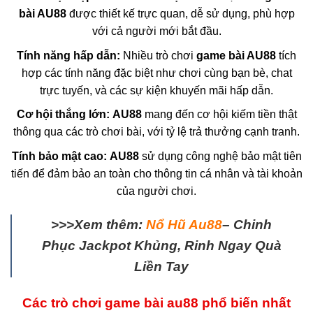
bài AU88
được thiết kế trực quan, dễ sử dụng, phù hợp
với cả người mới bắt đầu.
Tính năng hấp dẫn:
Nhiều trò chơi
game bài AU88
tích
hợp các tính năng đặc biệt như chơi cùng bạn bè, chat
trực tuyến, và các sự kiện khuyến mãi hấp dẫn.
Cơ hội thắng lớn:
AU88
mang đến cơ hội kiếm tiền thật
thông qua các trò chơi bài, với tỷ lệ trả thưởng cạnh tranh.
Tính bảo mật cao:
AU88
sử dụng công nghệ bảo mật tiên
tiến để đảm bảo an toàn cho thông tin cá nhân và tài khoản
của người chơi.
>>>Xem thêm:
Nổ Hũ Au88
– Chinh
Phục Jackpot Khủng, Rinh Ngay Quà
Liền Tay
Các trò chơi game bài au88 phổ biến nhất