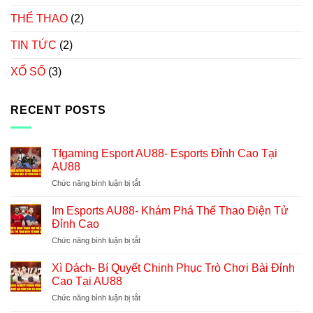
THỂ THAO
(2)
TIN TỨC
(2)
XỔ SỐ
(3)
RECENT POSTS
Tfgaming Esport AU88- Esports Đỉnh Cao Tại
AU88
ở
Chức năng bình luận bị tắt
Tfgaming
Esport
Im Esports AU88- Khám Phá Thể Thao Điện Tử
AU88-
Đỉnh Cao
Esports
ở
Chức năng bình luận bị tắt
Đỉnh
Im
Cao
Esports
Tại
Xì Dách- Bí Quyết Chinh Phục Trò Chơi Bài Đỉnh
AU88-
AU88
Cao Tại AU88
Khám
ở
Chức năng bình luận bị tắt
Phá
Xì
Thể