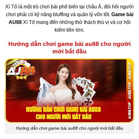
Xì Tố là một trò chơi bài phổ biến tại châu Á, đòi hỏi người
chơi phải có kỹ năng bluffing và quản lý vốn tốt.
Game bài
AU88
Xì Tố mang đến những thử thách thú vị và cơ hội
kiếm tiền lớn.
Hướng dẫn chơi game bài au88 cho người
mới bắt đầu
Hướng dẫn chơi game bài au88 cho người mới bắt đầu