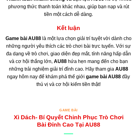
phương thức thanh toán khác nhau, giúp bạn nạp và rút
tiền một cách dễ dàng.
Kết luận
Game bài AU88
là một lựa chọn giải trí tuyệt vời dành cho
những người yêu thích các trò chơi bài trực tuyến. Với sự
đa dạng về trò chơi, giao diện đẹp mắt, tính năng hấp dẫn
và cơ hội thắng lớn,
AU88
hứa hẹn mang đến cho bạn
những trải nghiệm giải trí đỉnh cao. Hãy tham gia
AU88
ngay hôm nay để khám phá thế giới
game bài AU88
đầy
thú vị và cơ hội kiếm tiền thật!
GAME BÀI
Xì Dách- Bí Quyết Chinh Phục Trò Chơi
Bài Đỉnh Cao Tại AU88