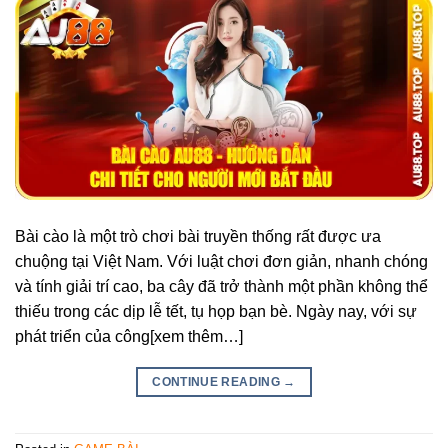
Bài cào là một trò chơi bài truyền thống rất được ưa
chuộng tại Việt Nam. Với luật chơi đơn giản, nhanh chóng
và tính giải trí cao, ba cây đã trở thành một phần không thể
thiếu trong các dịp lễ tết, tụ họp bạn bè. Ngày nay, với sự
phát triển của công[xem thêm…]
CONTINUE READING
→