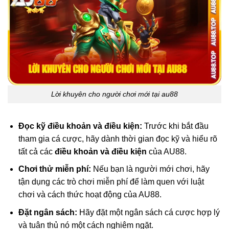
Lời khuyên cho người chơi mới tại au88
Đọc kỹ điều khoản và điều kiện:
Trước khi bắt đầu
tham gia cá cược, hãy dành thời gian đọc kỹ và hiểu rõ
tất cả các
điều khoản và điều kiện
của AU88.
Chơi thử miễn phí:
Nếu bạn là người mới chơi, hãy
tận dụng các trò chơi miễn phí để làm quen với luật
chơi và cách thức hoạt động của AU88.
Đặt ngân sách:
Hãy đặt một ngân sách cá cược hợp lý
và tuân thủ nó một cách nghiêm ngặt.