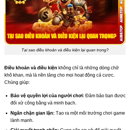
Tại sao điều khoản và điều kiện lại quan trọng?
Điều khoản và điều kiện
không chỉ là những dòng chữ
khô khan, mà là nền tảng cho mọi hoạt động cá cược.
Chúng giúp:
Bảo vệ quyền lợi của người chơi:
Đảm bảo bạn được
đối xử công bằng và minh bạch.
Ngăn chặn gian lận:
Tạo ra một môi trường chơi game
lành mạnh.