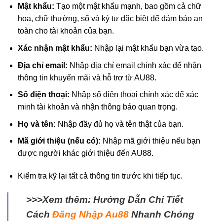
Mật khẩu:
Tạo một mật khẩu mạnh, bao gồm cả chữ
hoa, chữ thường, số và ký tự đặc biệt để đảm bảo an
toàn cho tài khoản của bạn.
Xác nhận mật khẩu:
Nhập lại mật khẩu bạn vừa tạo.
Địa chỉ email:
Nhập địa chỉ email chính xác để nhận
thông tin khuyến mãi và hỗ trợ từ AU88.
Số điện thoại:
Nhập số điện thoại chính xác để xác
minh tài khoản và nhận thông báo quan trọng.
Họ và tên:
Nhập đầy đủ họ và tên thật của bạn.
Mã giới thiệu (nếu có):
Nhập mã giới thiệu nếu bạn
được người khác giới thiệu đến AU88.
Kiểm tra kỹ lại tất cả thông tin trước khi tiếp tục.
>>>Xem thêm:
Hướng Dẫn Chi Tiết
Cách
Đăng Nhập Au88
Nhanh Chóng