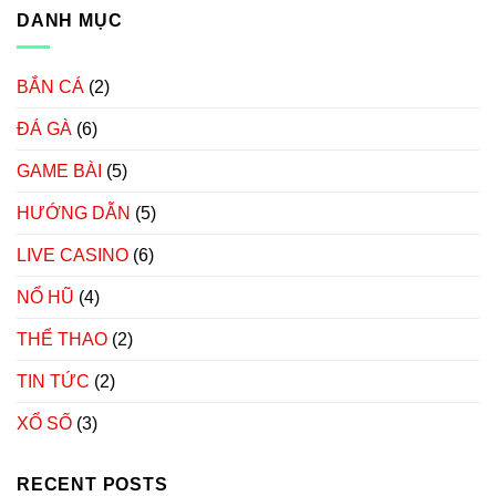
DANH MỤC
BẮN CÁ
(2)
ĐÁ GÀ
(6)
GAME BÀI
(5)
HƯỚNG DẪN
(5)
LIVE CASINO
(6)
NỔ HŨ
(4)
THỂ THAO
(2)
TIN TỨC
(2)
XỔ SỐ
(3)
RECENT POSTS