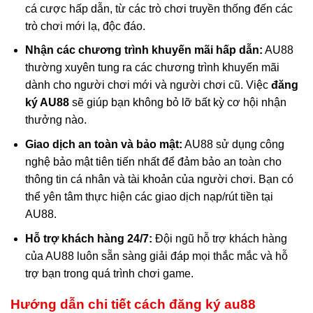
cá cược hấp dẫn, từ các trò chơi truyền thống đến các
trò chơi mới lạ, độc đáo.
Nhận các chương trình khuyến mãi hấp dẫn:
AU88
thường xuyên tung ra các chương trình khuyến mãi
dành cho người chơi mới và người chơi cũ. Việc
đăng
ký AU88
sẽ giúp bạn không bỏ lỡ bất kỳ cơ hội nhận
thưởng nào.
Giao dịch an toàn và bảo mật:
AU88 sử dụng công
nghệ bảo mật tiên tiến nhất để đảm bảo an toàn cho
thông tin cá nhân và tài khoản của người chơi. Bạn có
thể yên tâm thực hiện các giao dịch nạp/rút tiền tại
AU88.
Hỗ trợ khách hàng 24/7:
Đội ngũ hỗ trợ khách hàng
của AU88 luôn sẵn sàng giải đáp mọi thắc mắc và hỗ
trợ bạn trong quá trình chơi game.
Hướng dẫn chi tiết cách đăng ký au88