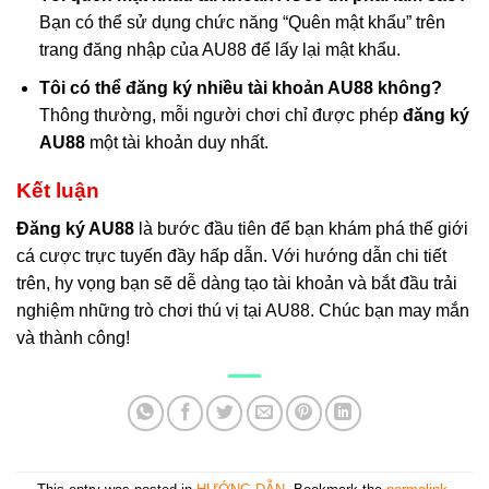
Bạn có thể sử dụng chức năng “Quên mật khẩu” trên
trang đăng nhập của AU88 để lấy lại mật khẩu.
Tôi có thể đăng ký nhiều tài khoản AU88 không?
Thông thường, mỗi người chơi chỉ được phép
đăng ký
AU88
một tài khoản duy nhất.
Kết luận
Đăng ký AU88
là bước đầu tiên để bạn khám phá thế giới
cá cược trực tuyến đầy hấp dẫn. Với hướng dẫn chi tiết
trên, hy vọng bạn sẽ dễ dàng tạo tài khoản và bắt đầu trải
nghiệm những trò chơi thú vị tại AU88. Chúc bạn may mắn
và thành công!