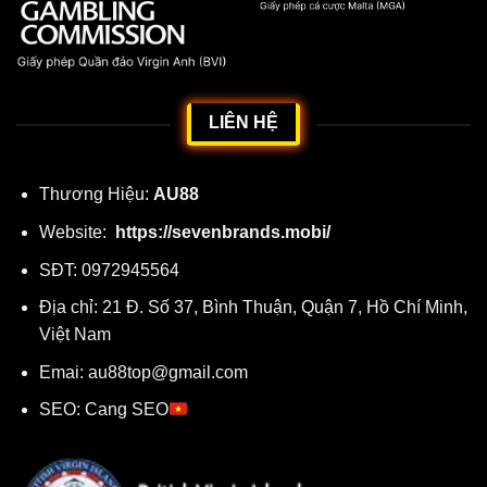
LIÊN HỆ
Thương Hiệu:
AU88
Website:
https://sevenbrands.mobi/
SĐT: 0972945564
Địa chỉ: 21 Đ. Số 37, Bình Thuận, Quận 7, Hồ Chí Minh,
Việt Nam
Emai:
au88top@gmail.com
SEO: Cang SEO