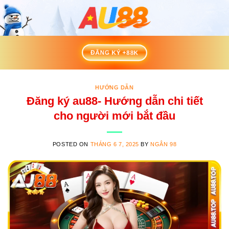
Skip
to
content
ĐĂNG KÝ +88K
HƯỚNG DẪN
Đăng ký au88- Hướng dẫn chi tiết
cho người mới bắt đầu
POSTED ON
THÁNG 6 7, 2025
BY
NGÂN 98