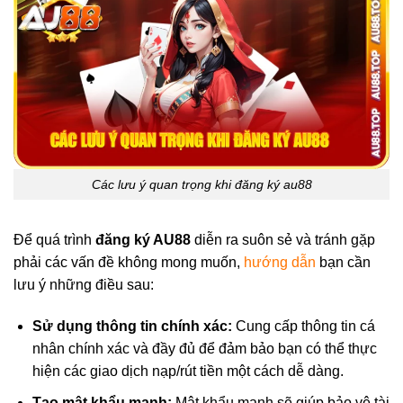
Các lưu ý quan trọng khi đăng ký au88
Để quá trình
đăng ký AU88
diễn ra suôn sẻ và tránh gặp
phải các vấn đề không mong muốn,
hướng dẫn
bạn cần
lưu ý những điều sau:
Sử dụng thông tin chính xác:
Cung cấp thông tin cá
nhân chính xác và đầy đủ để đảm bảo bạn có thể thực
hiện các giao dịch nạp/rút tiền một cách dễ dàng.
Tạo mật khẩu mạnh:
Mật khẩu mạnh sẽ giúp bảo vệ tài