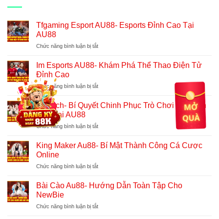
Tfgaming Esport AU88- Esports Đỉnh Cao Tại
AU88
ở
Chức năng bình luận bị tắt
Tfgaming
Esport
Im Esports AU88- Khám Phá Thể Thao Điện Tử
AU88-
Đỉnh Cao
Esports
ở
Chức năng bình luận bị tắt
Đỉnh
Im
Cao
Esports
Tại
Xì Dách- Bí Quyết Chinh Phục Trò Chơi Bài Đỉnh
AU88-
AU88
Cao Tại AU88
Khám
ở
Chức năng bình luận bị tắt
Phá
Xì
Thể
Dách-
Thao
King Maker Au88- Bí Mật Thành Công Cá Cược
Bí
Điện
Online
Quyết
Tử
ở
Chức năng bình luận bị tắt
Chinh
Đỉnh
King
Phục
Cao
Maker
Trò
Bài Cào Au88- Hướng Dẫn Toàn Tập Cho
Au88-
Chơi
NewBie
Bí
Bài
ở
Chức năng bình luận bị tắt
Mật
Đỉnh
Bài
Thành
Cao