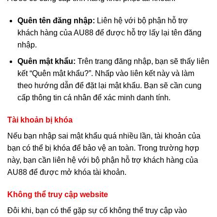
Quên tên đăng nhập:
Liên hệ với bộ phận hỗ trợ
khách hàng của AU88 để được hỗ trợ lấy lại tên đăng
nhập.
Quên mật khẩu:
Trên trang đăng nhập, bạn sẽ thấy liên
kết “Quên mật khẩu?”. Nhấp vào liên kết này và làm
theo hướng dẫn để đặt lại mật khẩu. Bạn sẽ cần cung
cấp thông tin cá nhân để xác minh danh tính.
Tài khoản bị khóa
Nếu bạn nhập sai mật khẩu quá nhiều lần, tài khoản của
bạn có thể bị khóa để bảo vệ an toàn. Trong trường hợp
này, bạn cần liên hệ với bộ phận hỗ trợ khách hàng của
AU88 để được mở khóa tài khoản.
Không thể truy cập website
Đôi khi, bạn có thể gặp sự cố không thể truy cập vào