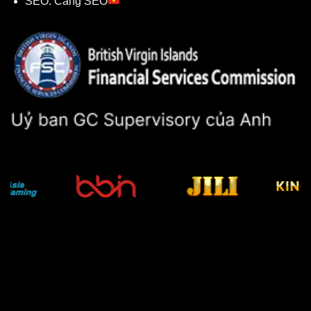
SEO: Cang SEO