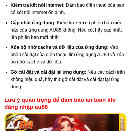
Kiểm tra kết nối internet:
Đảm bảo điện thoại của bạn
có kết nối internet ổn định.
Cập nhật ứng dụng:
Kiểm tra xem có phiên bản mới
nào của ứng dụng AU88 không. Nếu có, hãy cập nhật
lên phiên bản mới nhất.
Xóa bộ nhớ cache và dữ liệu của ứng dụng:
Vào
phần cài đặt của điện thoại, tìm ứng dụng AU88 và xóa
bộ nhớ cache và dữ liệu.
Gỡ cài đặt và cài đặt lại ứng dụng:
Nếu các cách trên
không hiệu quả, hãy thử gỡ cài đặt và cài đặt lại ứng
dụng.
Lưu ý quan trọng để đảm bảo an toàn khi
đăng nhập au88