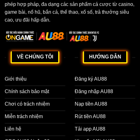
phép hợp pháp, đa dạng các sản phẩm cá cược từ casino,
game bài, nổ hũ, bắn cá, thể thao, xổ số, trả thưởng siêu
cao, ưu đãi hấp dẫn.
VỀ CHÚNG TÔI
HƯỚNG DẪN
Giới thiệu
Đăng ký AU88
Chính sách bảo mật
Đăng nhập AU88
Chơi có trách nhiệm
Nạp tiền AU88
Miễn trách nhiệm
Rút tiền AU88
Liên hệ
Tải app AU88