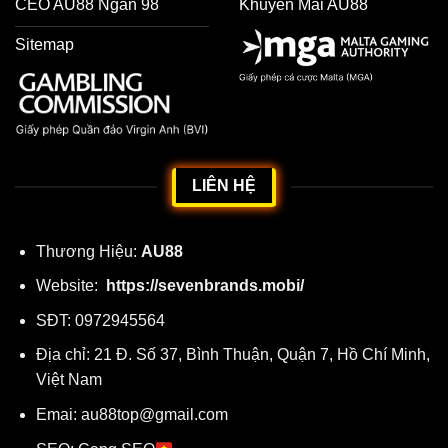
CEO AU88 Ngân 98
Khuyến Mãi AU88
Sitemap
LIÊN HỆ
Thương Hiệu:
AU88
Website:
https://sevenbrands.mobi/
SĐT: 0972945564
Địa chỉ: 21 Đ. Số 37, Bình Thuận, Quận 7, Hồ Chí Minh,
Việt Nam
Emai:
au88top@gmail.com