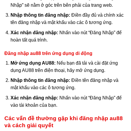
Nhập” sẽ nằm ở góc trên bên phải của trang web.
Nhập thông tin đăng nhập:
Điền đầy đủ và chính xác
tên đăng nhập và mật khẩu vào các ô tương ứng.
Xác nhận đăng nhập:
Nhấn vào nút “Đăng Nhập” để
hoàn tất quá trình.
Đăng nhập au88 trên ứng dụng di động
Mở ứng dụng AU88:
Nếu bạn đã tải và cài đặt ứng
dụng AU88 trên điện thoại, hãy mở ứng dụng.
Nhập thông tin đăng nhập:
Điền tên đăng nhập và
mật khẩu vào các ô tương ứng.
Xác nhận đăng nhập:
Nhấn vào nút “Đăng Nhập” để
vào tài khoản của bạn.
Các vấn đề thường gặp khi đăng nhập au88
và cách giải quyết