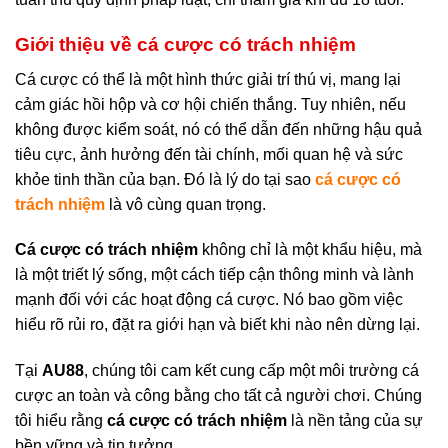
Giới thiệu về cá cược có trách nhiệm
Cá cược có thể là một hình thức giải trí thú vị, mang lại
cảm giác hồi hộp và cơ hội chiến thắng. Tuy nhiên, nếu
không được kiểm soát, nó có thể dẫn đến những hậu quả
tiêu cực, ảnh hưởng đến tài chính, mối quan hệ và sức
khỏe tinh thần của bạn. Đó là lý do tại sao
cá cược có
trách nhiệm
là vô cùng quan trọng.
Cá cược có trách nhiệm
không chỉ là một khẩu hiệu, mà
là một triết lý sống, một cách tiếp cận thông minh và lành
mạnh đối với các hoạt động cá cược. Nó bao gồm việc
hiểu rõ rủi ro, đặt ra giới hạn và biết khi nào nên dừng lại.
Tại
AU88
, chúng tôi cam kết cung cấp một môi trường cá
cược an toàn và công bằng cho tất cả người chơi. Chúng
tôi hiểu rằng
cá cược có trách nhiệm
là nền tảng của sự
bền vững và tin tưởng.