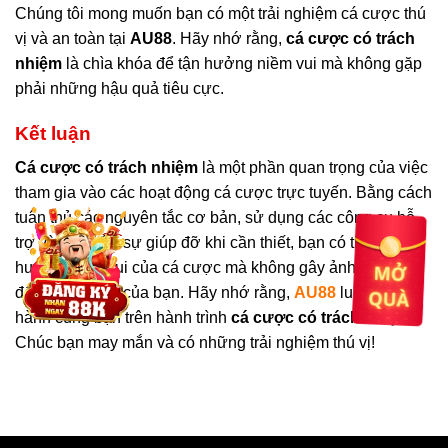
Chúng tôi mong muốn bạn có một trải nghiệm cá cược thú
vị và an toàn tại
AU88
. Hãy nhớ rằng,
cá cược có trách
nhiệm
là chìa khóa để tận hưởng niềm vui mà không gặp
phải những hậu quả tiêu cực.
Kết luận
Cá cược có trách nhiệm
là một phần quan trọng của việc
tham gia vào các hoạt động cá cược trực tuyến. Bằng cách
tuân thủ các nguyên tắc cơ bản, sử dụng các công cụ hỗ
trợ và tìm kiếm sự giúp đỡ khi cần thiết, bạn có thể tận
hưởng niềm vui của cá cược mà không gây ảnh hưởng
đến cuộc sống của bạn. Hãy nhớ rằng,
AU88
luôn đồng
hành cùng bạn trên hành trình
cá cược có trách nhiệm
.
Chúc bạn may mắn và có những trải nghiệm thú vị!