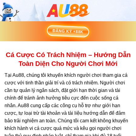
Skip
to
content
ĐĂNG KÝ +88K
Cá Cược Có Trách Nhiệm – Hướng Dẫn
Toàn Diện Cho Người Chơi Mới
Tại Au88, chúng tôi khuyến khích người chơi tham gia cá
cược với tinh thần giải trí và có trách nhiệm. Người chơi
cần tự quản lý ngân sách, đặt giới hạn thời gian và tài
chính để tránh ảnh hưởng tiêu cực đến cuộc sống cá
nhân. Au88 cung cấp các công cụ hỗ trợ như giới hạn
cược, tự loại trừ tài khoản và tài liệu hướng dẫn để đảm
bảo trải nghiệm an toàn. Chúng tôi cam kết không khuyến
khích hành vi cá cược quá mức và kêu gọi người chơi
tuân thủ quy định pháp luật, chỉ tham gia khi đủ 18 tuổi.