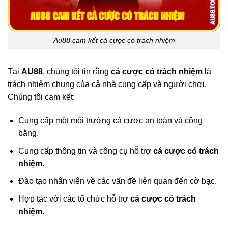
Au88 cam kết cá cược có trách nhiệm
Tại
AU88
, chúng tôi tin rằng
cá cược có trách nhiệm
là
trách nhiệm chung của cả nhà cung cấp và người chơi.
Chúng tôi cam kết:
Cung cấp một môi trường cá cược an toàn và công
bằng.
Cung cấp thông tin và công cụ hỗ trợ
cá cược có trách
nhiệm
.
Đào tạo nhân viên về các vấn đề liên quan đến cờ bạc.
Hợp tác với các tổ chức hỗ trợ
cá cược có trách
nhiệm
.