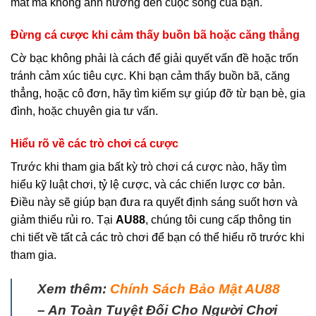
mất mà không ảnh hưởng đến cuộc sống của bạn.
Đừng cá cược khi cảm thấy buồn bã hoặc căng thẳng
Cờ bạc không phải là cách để giải quyết vấn đề hoặc trốn
tránh cảm xúc tiêu cực. Khi bạn cảm thấy buồn bã, căng
thẳng, hoặc cô đơn, hãy tìm kiếm sự giúp đỡ từ bạn bè, gia
đình, hoặc chuyên gia tư vấn.
Hiểu rõ về các trò chơi cá cược
Trước khi tham gia bất kỳ trò chơi cá cược nào, hãy tìm
hiểu kỹ luật chơi, tỷ lệ cược, và các chiến lược cơ bản.
Điều này sẽ giúp bạn đưa ra quyết định sáng suốt hơn và
giảm thiểu rủi ro. Tại
AU88
, chúng tôi cung cấp thông tin
chi tiết về tất cả các trò chơi để bạn có thể hiểu rõ trước khi
tham gia.
Xem thêm:
Chính Sách Bảo Mật AU88
– An Toàn Tuyệt Đối Cho Người Chơi