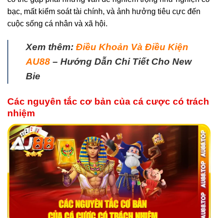
bạc, mất kiểm soát tài chính, và ảnh hưởng tiêu cực đến
cuộc sống cá nhân và xã hội.
Xem thêm:
Điều Khoản Và Điều Kiện
AU88
– Hướng Dẫn Chi Tiết Cho New
Bie
Các nguyên tắc cơ bản của cá cược có trách
nhiệm