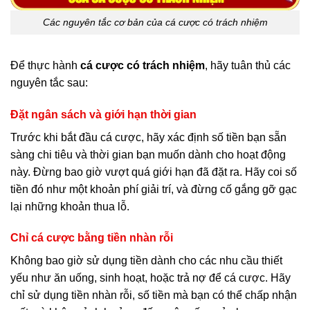
Các nguyên tắc cơ bản của cá cược có trách nhiệm
Để thực hành
cá cược có trách nhiệm
, hãy tuân thủ các
nguyên tắc sau:
Đặt ngân sách và giới hạn thời gian
Trước khi bắt đầu cá cược, hãy xác định số tiền bạn sẵn
sàng chi tiêu và thời gian bạn muốn dành cho hoạt động
này. Đừng bao giờ vượt quá giới hạn đã đặt ra. Hãy coi số
tiền đó như một khoản phí giải trí, và đừng cố gắng gỡ gạc
lại những khoản thua lỗ.
Chỉ cá cược bằng tiền nhàn rỗi
Không bao giờ sử dụng tiền dành cho các nhu cầu thiết
yếu như ăn uống, sinh hoạt, hoặc trả nợ để cá cược. Hãy
chỉ sử dụng tiền nhàn rỗi, số tiền mà bạn có thể chấp nhận