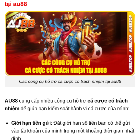
tại au88
Các công cụ hỗ trợ cá cược có trách nhiệm tại au88
AU88
cung cấp nhiều công cụ hỗ trợ
cá cược có trách
nhiệm
để giúp bạn kiểm soát hành vi cá cược của mình:
Giới hạn tiền gửi:
Đặt giới hạn số tiền bạn có thể gửi
vào tài khoản của mình trong một khoảng thời gian nhất
định.