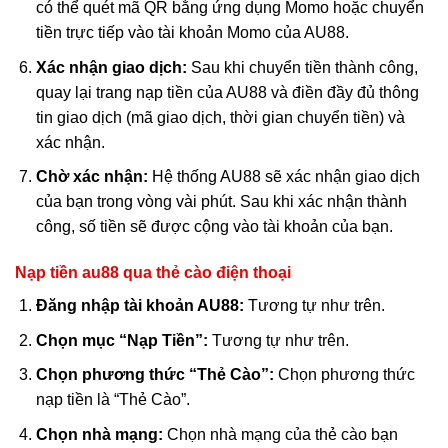
có thể quét mã QR bằng ứng dụng Momo hoặc chuyển
tiền trực tiếp vào tài khoản Momo của AU88.
Xác nhận giao dịch:
Sau khi chuyển tiền thành công,
quay lại trang nạp tiền của AU88 và điền đầy đủ thông
tin giao dịch (mã giao dịch, thời gian chuyển tiền) và
xác nhận.
Chờ xác nhận:
Hệ thống AU88 sẽ xác nhận giao dịch
của bạn trong vòng vài phút. Sau khi xác nhận thành
công, số tiền sẽ được cộng vào tài khoản của bạn.
Nạp tiền au88 qua thẻ cào điện thoại
Đăng nhập tài khoản AU88:
Tương tự như trên.
Chọn mục “Nạp Tiền”:
Tương tự như trên.
Chọn phương thức “Thẻ Cào”:
Chọn phương thức
nạp tiền là “Thẻ Cào”.
Chọn nhà mạng:
Chọn nhà mạng của thẻ cào bạn