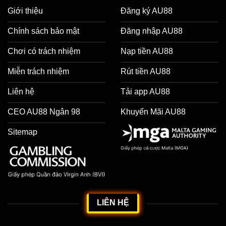
Giới thiệu
Đăng ký AU88
Chính sách bảo mật
Đăng nhập AU88
Chơi có trách nhiệm
Nạp tiền AU88
Miễn trách nhiệm
Rút tiền AU88
Liên hệ
Tải app AU88
CEO AU88 Ngân 98
Khuyến Mãi AU88
Sitemap
LIÊN HỆ