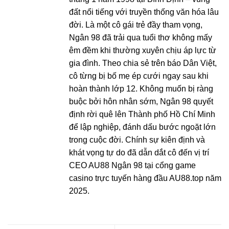
đất nổi tiếng với truyền thống văn hóa lâu
đời. Là một cô gái trẻ đầy tham vọng,
Ngân 98 đã trải qua tuổi thơ không mấy
êm đềm khi thường xuyên chịu áp lực từ
gia đình. Theo chia sẻ trên báo Dân Việt,
cô từng bị bố mẹ ép cưới ngay sau khi
hoàn thành lớp 12. Không muốn bị ràng
buộc bởi hôn nhân sớm, Ngân 98 quyết
định rời quê lên Thành phố Hồ Chí Minh
để lập nghiệp, đánh dấu bước ngoặt lớn
trong cuộc đời. Chính sự kiên định và
khát vọng tự do đã dẫn dắt cô đến vị trí
CEO AU88 Ngân 98 tại cổng game
casino trực tuyến hàng đầu AU88.top năm
2025.