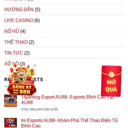
HƯỚNG DẪN
(5)
LIVE CASINO
(6)
NỔ HŨ
(4)
THỂ THAO
(2)
TIN TỨC
(2)
XỔ SỐ
(3)
RECENT POSTS
Tfgaming Esport AU88- Esports Đỉnh Cao Tại
AU88
ở
Chức năng bình luận bị tắt
Tfgaming
Esport
Im Esports AU88- Khám Phá Thể Thao Điện Tử
AU88-
Đỉnh Cao