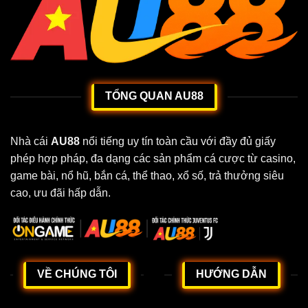
TỔNG QUAN AU88
Nhà cái
AU88
nổi tiếng uy tín toàn cầu với đầy đủ giấy
phép hợp pháp, đa dạng các sản phẩm cá cược từ casino,
game bài, nổ hũ, bắn cá, thể thao, xổ số, trả thưởng siêu
cao, ưu đãi hấp dẫn.
VỀ CHÚNG TÔI
HƯỚNG DẪN