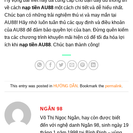
Hy vọng bài viết này đã cung cấp cho bạn đầy đủ thông tin
về cách
nạp tiền AU88
một cách chi tiết và dễ hiểu nhất.
Chúc bạn có những trải nghiệm thú vị và may mắn tại
AU88! Hãy nhớ luôn tuân thủ các quy định và điều khoản
của AU88 để đảm bảo quyền lợi của bạn. Đừng quên kiểm
tra các chương trình khuyến mãi hiện có để tối đa hóa lợi
ích khi
nạp tiền AU88
. Chúc bạn thành công!
This entry was posted in
HƯỚNG DẪN
. Bookmark the
permalink
.
NGÂN 98
Võ Thị Ngọc Ngân, hay còn được biết
đến với nghệ danh Ngân 98, sinh ngày 19
tháng 1 năm 1998 tại Bình Định – vùng