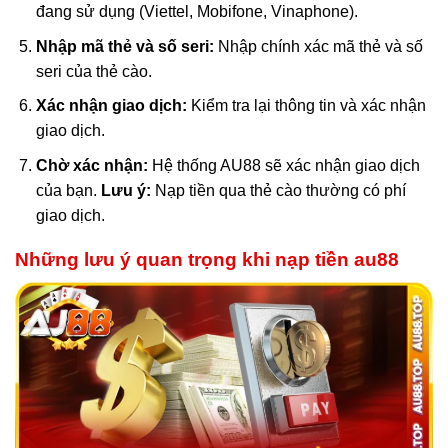
đang sử dụng (Viettel, Mobifone, Vinaphone).
Nhập mã thẻ và số seri:
Nhập chính xác mã thẻ và số
seri của thẻ cào.
Xác nhận giao dịch:
Kiểm tra lại thông tin và xác nhận
giao dịch.
Chờ xác nhận:
Hệ thống AU88 sẽ xác nhận giao dịch
của bạn.
Lưu ý:
Nạp tiền qua thẻ cào thường có phí
giao dịch.
Những lưu ý quan trọng khi nạp tiền au88