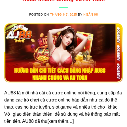
POSTED ON
THÁNG 6 7, 2025
BY
NGÂN 98
AU88 là một nhà cái cá cược online nổi tiếng, cung cấp đa
dạng các trò chơi cá cược online hấp dẫn như cá độ thể
thao, casino trực tuyến, slot game và nhiều trò chơi khác.
Với giao diện thân thiện, dễ sử dụng và hệ thống bảo mật
tiên tiến, AU88 đã thu[xem thêm…]