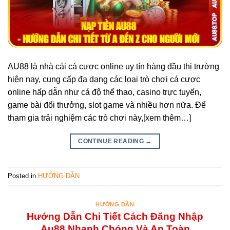
AU88 là nhà cái cá cược online uy tín hàng đầu thị trường
hiện nay, cung cấp đa dạng các loại trò chơi cá cược
online hấp dẫn như cá độ thể thao, casino trực tuyến,
game bài đổi thưởng, slot game và nhiều hơn nữa. Để
tham gia trải nghiệm các trò chơi này,[xem thêm…]
CONTINUE READING
→
Posted in
HƯỚNG DẪN
HƯỚNG DẪN
Hướng Dẫn Chi Tiết Cách Đăng Nhập
Au88 Nhanh Chóng Và An Toàn