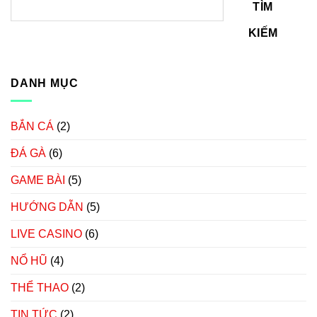
TÌM
KIẾM
DANH MỤC
BẮN CÁ
(2)
ĐÁ GÀ
(6)
GAME BÀI
(5)
HƯỚNG DẪN
(5)
LIVE CASINO
(6)
NỔ HŨ
(4)
THỂ THAO
(2)
TIN TỨC
(2)