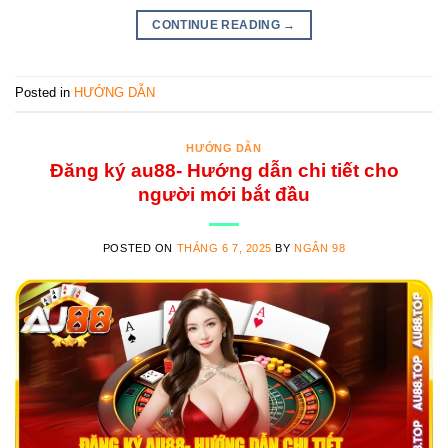
CONTINUE READING
→
Posted in
HƯỚNG DẪN
HƯỚNG DẪN
Đăng ký au88- Hướng dẫn chi tiết cho
người mới bắt đầu
POSTED ON
THÁNG 6 7, 2025
BY
NGÂN 98