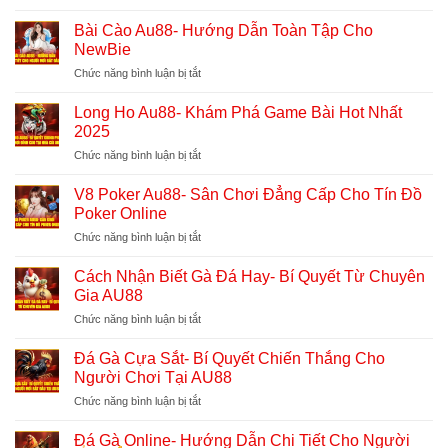
King
Phục
Cao
Maker
Trò
Bài Cào Au88- Hướng Dẫn Toàn Tập Cho
Au88-
Chơi
NewBie
Bí
Bài
ở
Chức năng bình luận bị tắt
Mật
Đỉnh
Bài
Thành
Cao
Cào
Công
Long Ho Au88- Khám Phá Game Bài Hot Nhất
Tại
Au88-
Cá
2025
AU88
Hướng
Cược
ở
Chức năng bình luận bị tắt
Dẫn
Online
Long
Toàn
Ho
Tập
V8 Poker Au88- Sân Chơi Đẳng Cấp Cho Tín Đồ
Au88-
Cho
Poker Online
Khám
NewBie
ở
Chức năng bình luận bị tắt
Phá
V8
Game
Poker
Bài
Cách Nhận Biết Gà Đá Hay- Bí Quyết Từ Chuyên
Au88-
Hot
Gia AU88
Sân
Nhất
ở
Chức năng bình luận bị tắt
Chơi
2025
Cách
Đẳng
Nhận
Cấp
Đá Gà Cựa Sắt- Bí Quyết Chiến Thắng Cho
Biết
Cho
Người Chơi Tại AU88
Gà
Tín
ở
Chức năng bình luận bị tắt
Đá
Đồ
Đá
Hay-
Poker
Gà
Bí
Đá Gà Online- Hướng Dẫn Chi Tiết Cho Người
Online