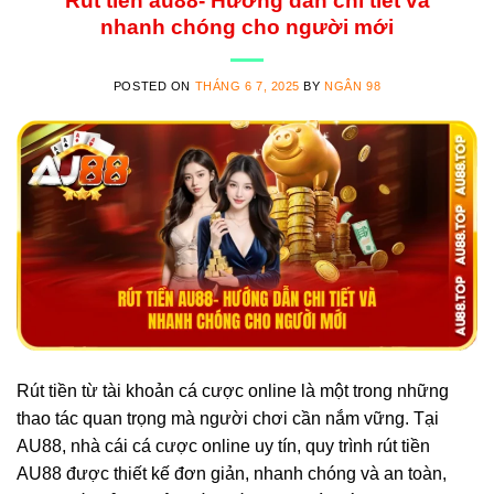
Rút tiền au88- Hướng dẫn chi tiết và
nhanh chóng cho người mới
POSTED ON
THÁNG 6 7, 2025
BY
NGÂN 98
Rút tiền từ tài khoản cá cược online là một trong những
thao tác quan trọng mà người chơi cần nắm vững. Tại
AU88, nhà cái cá cược online uy tín, quy trình rút tiền
AU88 được thiết kế đơn giản, nhanh chóng và an toàn,