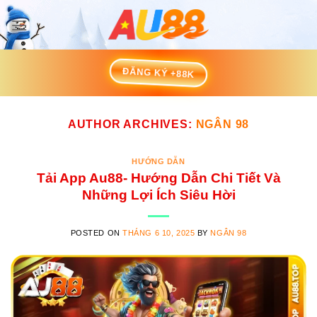
Skip
to
content
ĐĂNG KÝ +88K
AUTHOR ARCHIVES:
NGÂN 98
HƯỚNG DẪN
Tải App Au88- Hướng Dẫn Chi Tiết Và
Những Lợi Ích Siêu Hời
POSTED ON
THÁNG 6 10, 2025
BY
NGÂN 98