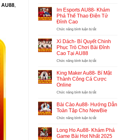
Tfgaming
i
AU88
,
Esport
Im Esports AU88- Khám
AU88-
Phá Thể Thao Điện Tử
Esports
Đỉnh Cao
Đỉnh
ở
Chức năng bình luận bị tắt
Cao
Im
Tại
Esports
AU88
Xì Dách- Bí Quyết Chinh
AU88-
Phục Trò Chơi Bài Đỉnh
Khám
Cao Tại AU88
Phá
ở
Chức năng bình luận bị tắt
Thể
Xì
Thao
Dách-
Điện
King Maker Au88- Bí Mật
Bí
Tử
Thành Công Cá Cược
Quyết
Đỉnh
Online
Chinh
Cao
ở
Chức năng bình luận bị tắt
Phục
King
Trò
Maker
Chơi
Bài Cào Au88- Hướng Dẫn
Au88-
Bài
Toàn Tập Cho NewBie
Bí
Đỉnh
ở
Chức năng bình luận bị tắt
Mật
Cao
Bài
Thành
Tại
Cào
Công
Long Ho Au88- Khám Phá
AU88
Au88-
Cá
Game Bài Hot Nhất 2025
Hướng
Cược