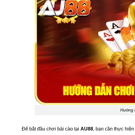
Hướng d
Để bắt đầu chơi bài cào tại
AU88
, bạn cần thực hiệ