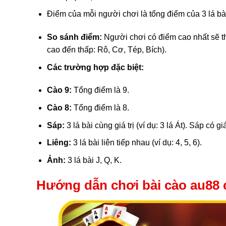
Điểm của mỗi người chơi là tổng điểm của 3 lá bài,
So sánh điểm:
Người chơi có điểm cao nhất sẽ th
cao đến thấp: Rô, Cơ, Tép, Bích).
Các trường hợp đặc biệt:
Cào 9:
Tổng điểm là 9.
Cào 8:
Tổng điểm là 8.
Sáp:
3 lá bài cùng giá trị (ví dụ: 3 lá Át). Sáp có giá
Liêng:
3 lá bài liên tiếp nhau (ví dụ: 4, 5, 6).
Ảnh:
3 lá bài J, Q, K.
Hướng dẫn chơi bài cào au88 c