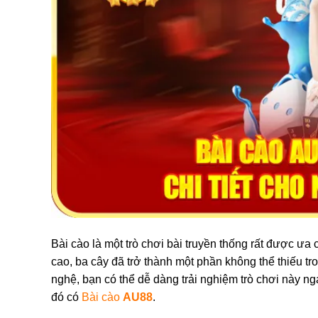
Bài cào là một trò chơi bài truyền thống rất được ưa 
cao, ba cây đã trở thành một phần không thể thiếu tro
nghệ, bạn có thể dễ dàng trải nghiệm trò chơi này nga
đó có
Bài cào
AU88
.