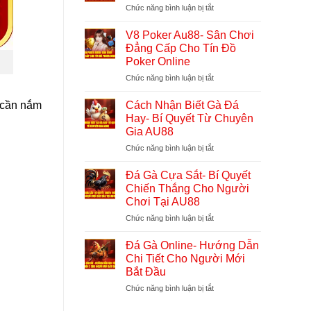
ở
Chức năng bình luận bị tắt
Dẫn
Online
Long
Toàn
Ho
Tập
V8 Poker Au88- Sân Chơi
Au88-
Cho
Đẳng Cấp Cho Tín Đồ
Khám
NewBie
Poker Online
Phá
ở
Chức năng bình luận bị tắt
Game
V8
Bài
Poker
Hot
 cần nắm
Cách Nhận Biết Gà Đá
Au88-
Nhất
Hay- Bí Quyết Từ Chuyên
Sân
2025
Gia AU88
Chơi
ở
Chức năng bình luận bị tắt
Đẳng
Cách
Cấp
Nhận
Cho
Đá Gà Cựa Sắt- Bí Quyết
Biết
Tín
Chiến Thắng Cho Người
Gà
Đồ
Chơi Tại AU88
Đá
Poker
ở
Chức năng bình luận bị tắt
Hay-
Online
Đá
Bí
Gà
Quyết
Đá Gà Online- Hướng Dẫn
Cựa
Từ
Chi Tiết Cho Người Mới
Sắt-
Chuyên
Bắt Đầu
Bí
Gia
ở
Chức năng bình luận bị tắt
Quyết
AU88
Đá
Chiến