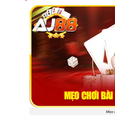
Mẹo c