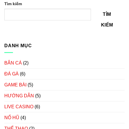
Tìm kiếm
TÌM
KIẾM
DANH MỤC
BẮN CÁ
(2)
ĐÁ GÀ
(6)
GAME BÀI
(5)
HƯỚNG DẪN
(5)
LIVE CASINO
(6)
NỔ HŨ
(4)
THỂ THAO
(2)