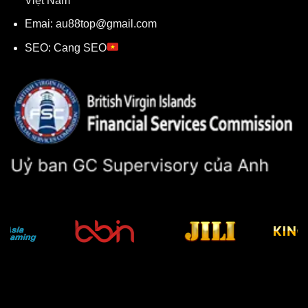
Việt Nam
Emai:
au88top@gmail.com
SEO: Cang SEO