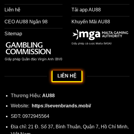
Liên hệ
Tải app AU88
CEO AU88 Ngân 98
Khuyến Mãi AU88
Sitemap
LIÊN HỆ
Thương Hiệu:
AU88
Website:
https://sevenbrands.mobi/
SĐT: 0972945564
Địa chỉ: 21 Đ. Số 37, Bình Thuận, Quận 7, Hồ Chí Minh,