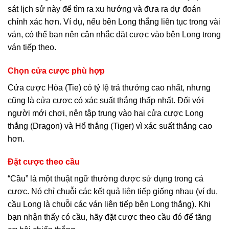
sát lịch sử này để tìm ra xu hướng và đưa ra dự đoán
chính xác hơn. Ví dụ, nếu bên Long thắng liên tục trong vài
ván, có thể bạn nên cân nhắc đặt cược vào bên Long trong
ván tiếp theo.
Chọn cửa cược phù hợp
Cửa cược Hòa (Tie) có tỷ lệ trả thưởng cao nhất, nhưng
cũng là cửa cược có xác suất thắng thấp nhất. Đối với
người mới chơi, nên tập trung vào hai cửa cược Long
thắng (Dragon) và Hổ thắng (Tiger) vì xác suất thắng cao
hơn.
Đặt cược theo cầu
“Cầu” là một thuật ngữ thường được sử dụng trong cá
cược. Nó chỉ chuỗi các kết quả liên tiếp giống nhau (ví dụ,
cầu Long là chuỗi các ván liên tiếp bên Long thắng). Khi
bạn nhận thấy có cầu, hãy đặt cược theo cầu đó để tăng