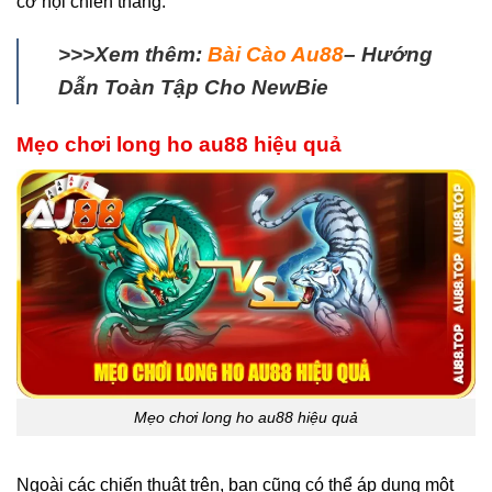
cơ hội chiến thắng.
>>>Xem thêm:
Bài Cào Au88
– Hướng
Dẫn Toàn Tập Cho NewBie
Mẹo chơi long ho au88 hiệu quả
Mẹo chơi long ho au88 hiệu quả
Ngoài các chiến thuật trên, bạn cũng có thể áp dụng một