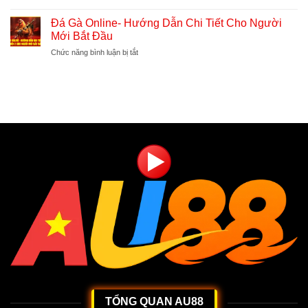
Đá
Hay-
Poker
Gà
Bí
Đá Gà Online- Hướng Dẫn Chi Tiết Cho Người
Online
Cựa
Quyết
Mới Bắt Đầu
Sắt-
Từ
ở
Chức năng bình luận bị tắt
Bí
Chuyên
Đá
Quyết
Gia
Gà
Chiến
AU88
Online-
Thắng
Hướng
Cho
Dẫn
Người
Chi
Chơi
Tiết
Tại
Cho
AU88
Người
Mới
Bắt
Đầu
TỔNG QUAN AU88