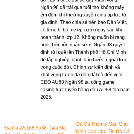
Ngân 98 đã trải qua tuổi thơ không mấy
êm đềm khi thường xuyên chịu áp lực từ
gia đình. Theo chia sẻ trên báo Dân Việt,
cô từng bị bố mẹ ép cưới ngay sau khi
hoàn thành lớp 12. Không muốn bị ràng
buộc bởi hôn nhân sớm, Ngân 98 quyết
định rời quê lên Thành phố Hồ Chí Minh
để lập nghiệp, đánh dấu bước ngoặt lớn
trong cuộc đời. Chính sự kiên định và
khát vọng tự do đã dẫn dắt cô đến vị trí
CEO AU88 Ngân 98 tại cổng game
casino trực tuyến hàng đầu AU88.top năm
2025.
Đá Gà Thomo- Sân Chơi
Đá Gà Ws168 Au88- Giải Mã
Đỉnh Cao Cho Tín Đồ Cá