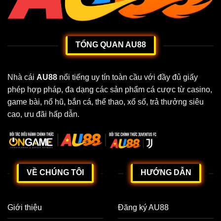
TỔNG QUAN AU88
Nhà cái
AU88
nổi tiếng uy tín toàn cầu với đầy đủ giấy
phép hợp pháp, đa dạng các sản phẩm cá cược từ casino,
game bài, nổ hũ, bắn cá, thể thao, xổ số, trả thưởng siêu
cao, ưu đãi hấp dẫn.
VỀ CHÚNG TÔI
HƯỚNG DẪN
Giới thiệu
Đăng ký AU88