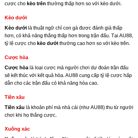
cược cho
kèo trên
thường thấp hơn so với kèo dưới.
Kèo dưới
Kèo dưới
là thuật ngữ chỉ con gà được đánh giá thấp
hơn, có khả năng thắng thấp hơn trong trận đấu. Tại AU88,
tỷ lệ cược cho
kèo dưới
thường cao hơn so với kèo trên.
Cược hòa
Cược hòa
là loại cược mà người chơi dự đoán trận đấu
sẽ kết thúc với kết quả hòa. AU88 cung cấp tỷ lệ cược hấp
dẫn cho các trận đấu có khả năng hòa cao.
Tiền xâu
Tiền xâu
là khoản phí mà nhà cái (như AU88) thu từ người
chơi khi họ thắng cược.
Xuống xác