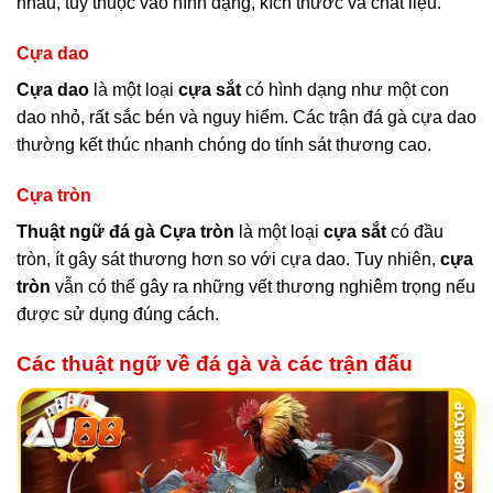
nhau, tùy thuộc vào hình dạng, kích thước và chất liệu.
Cựa dao
Cựa dao
là một loại
cựa sắt
có hình dạng như một con
dao nhỏ, rất sắc bén và nguy hiểm. Các trận đá gà cựa dao
thường kết thúc nhanh chóng do tính sát thương cao.
Cựa tròn
Thuật ngữ đá gà Cựa tròn
là một loại
cựa sắt
có đầu
tròn, ít gây sát thương hơn so với cựa dao. Tuy nhiên,
cựa
tròn
vẫn có thể gây ra những vết thương nghiêm trọng nếu
được sử dụng đúng cách.
Các thuật ngữ về đá gà và các trận đấu