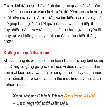
Trước khi đặt cược, hãy dành thời gian quan sát và phân
tích kết quả của các ván chơi trước đó. Xem xét xu hướng
xuất hiện của các mặt xúc xắc, và tìm kiếm các quy luật có
thể giúp bạn dự đoán kết quả của các ván chơi tiếp theo.
Tuy nhiên, cần lưu ý rằng sicbo là trò chơi dựa trên yếu tố
may rủi, và không có quy luật nào đảm bảo chiến thắng
100%.
Không nên quá tham lam
Khi đã thắng được một khoản tiền nhất định, hãy biết dừng
lại. Đừng cố gắng gỡ gạc khi thua, vì điều này có thể dẫn
đến mất kiểm soát và thua lỗ nặng nề hơn. Hãy đặt ra mục
tiêu thắng/thua rõ ràng, và tuân thủ mục tiêu này một cách
nghiêm ngặt.
Xem thêm:
Chinh Phục
Roulette AU88
– Cho Người Mới Bắt Đầu