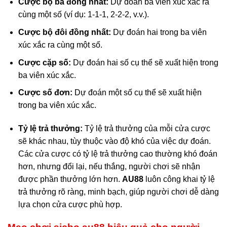
Cược bộ ba đồng nhất:
Dự đoán ba viên xúc xắc ra
cùng một số (ví dụ: 1-1-1, 2-2-2, v.v.).
Cược bộ đôi đồng nhất:
Dự đoán hai trong ba viên
xúc xắc ra cùng một số.
Cược cặp số:
Dự đoán hai số cụ thể sẽ xuất hiện trong
ba viên xúc xắc.
Cược số đơn:
Dự đoán một số cụ thể sẽ xuất hiện
trong ba viên xúc xắc.
Tỷ lệ trả thưởng:
Tỷ lệ trả thưởng của mỗi cửa cược
sẽ khác nhau, tùy thuộc vào độ khó của việc dự đoán.
Các cửa cược có tỷ lệ trả thưởng cao thường khó đoán
hơn, nhưng đổi lại, nếu thắng, người chơi sẽ nhận
được phần thưởng lớn hơn.
AU88
luôn công khai tỷ lệ
trả thưởng rõ ràng, minh bạch, giúp người chơi dễ dàng
lựa chọn cửa cược phù hợp.