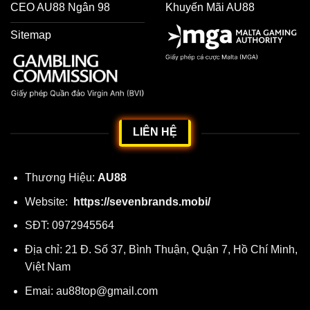
CEO AU88 Ngân 98
Khuyến Mãi AU88
Sitemap
LIÊN HỆ
Thương Hiệu:
AU88
Website:
https://sevenbrands.mobi/
SĐT: 0972945564
Địa chỉ: 21 Đ. Số 37, Bình Thuận, Quận 7, Hồ Chí Minh,
Việt Nam
Emai:
au88top@gmail.com