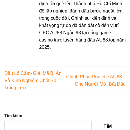
định rời quê lên Thành phố Hồ Chí Minh
để lập nghiệp, đánh dấu bước ngoặt lớn
trong cuộc đời. Chính sự kiên định và
khát vọng tự do đã dẫn dắt cô đến vị trí
CEO AU88 Ngân 98 tại cổng game
casino trực tuyến hàng đầu AU88.top năm
2025.
Đầu Lô Câm- Giải Mã Bí Ẩn
Chinh Phục Roulette AU88 –
Và Kinh Nghiệm Chốt Số
Cho Người Mới Bắt Đầu
Trúng Lớn
Tìm kiếm
TÌM