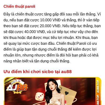
Chiến thuật paroli
Đây là chiến thuật cược tăng gấp đôi sau mỗi lần thắng. Ví
dụ, nếu bạn đặt cược 10.000 VNĐ và thắng, thì ở ván tiếp
theo bạn sẽ đặt cược 20.000 VNĐ. Nếu tiếp tục thắng, bạn
sẽ đặt cược 40.000 VNĐ, và cứ tiếp tục như vậy cho đến
khi thua hoặc đạt được mục tiêu lợi nhuận. Khi thua, bạn
sẽ quay lại mức cược ban đầu. Chiến thuật Paroli có ưu
điểm là giúp bạn tận dụng chuỗi thắng để kiếm được lợi
nhuận lớn, nhưng nhược điểm là đòi hỏi bạn phải có khả
năng nhận biết và tận dụng chuỗi thắng.
Ưu điểm khi chơi sicbo tại au88