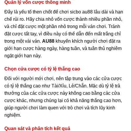
Quản lý vốn cược thông minh
Đây là yếu tố then chốt để chơi sicbo au88 lâu dài và hạn
chế rủi ro. Hãy chia nhỏ vốn cược thành nhiều phần nhỏ,
và chỉ đặt cược một phần nhỏ trong mỗi ván chơi. Tránh
đặt cược tất tay, vì điều này có thể dẫn đến mất trắng chỉ
trong một vài ván.
AU88
khuyến khích người chơi đặt ra
giới hạn cược hàng ngày, hàng tuần, và tuân thủ nghiêm
ngặt giới hạn này.
Chọn cửa cược có tỷ lệ thắng cao
Đối với người mới chơi, nên tập trung vào các cửa cược
có tỷ lệ thắng cao như Tài/Xỉu, Lẻ/Chẵn. Mặc dù tỷ lệ trả
thưởng của các cửa cược này không cao bằng các cửa
cược khác, nhưng chúng lại có khả năng thắng cao hơn,
giúp người chơi làm quen với trò chơi và tích lũy kinh
nghiệm.
Quan sát và phân tích kết quả