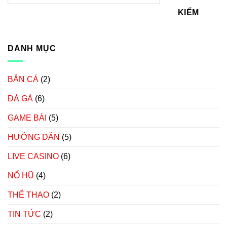
KIẾM
DANH MỤC
BẮN CÁ
(2)
ĐÁ GÀ
(6)
GAME BÀI
(5)
HƯỚNG DẪN
(5)
LIVE CASINO
(6)
NỔ HŨ
(4)
THỂ THAO
(2)
TIN TỨC
(2)