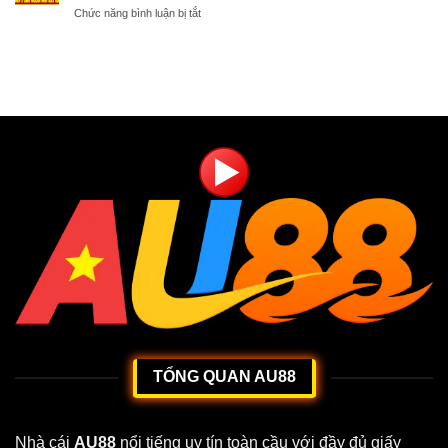
Từ
ở
Chức năng bình luận bị tắt
Bí
Chuyên
Đá
Quyết
Gia
Gà
Chiến
AU88
Online-
Thắng
Hướng
Cho
Dẫn
Người
Chi
Chơi
Tiết
Tại
Cho
AU88
Người
Mới
Bắt
Đầu
TỔNG QUAN AU88
Nhà cái
AU88
nổi tiếng uy tín toàn cầu với đầy đủ giấy