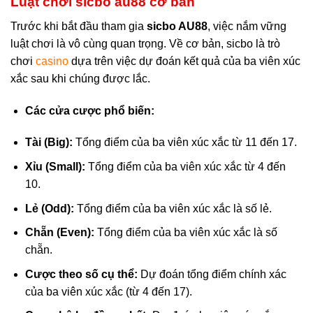
Luật chơi sicbo au88 cơ bản
Trước khi bắt đầu tham gia
sicbo AU88
, việc nắm vững
luật chơi là vô cùng quan trọng. Về cơ bản, sicbo là trò
chơi
casino
dựa trên việc dự đoán kết quả của ba viên xúc
xắc sau khi chúng được lắc.
Các cửa cược phổ biến:
Tài (Big):
Tổng điểm của ba viên xúc xắc từ 11 đến 17.
Xỉu (Small):
Tổng điểm của ba viên xúc xắc từ 4 đến
10.
Lẻ (Odd):
Tổng điểm của ba viên xúc xắc là số lẻ.
Chẵn (Even):
Tổng điểm của ba viên xúc xắc là số
chẵn.
Cược theo số cụ thể:
Dự đoán tổng điểm chính xác
của ba viên xúc xắc (từ 4 đến 17).