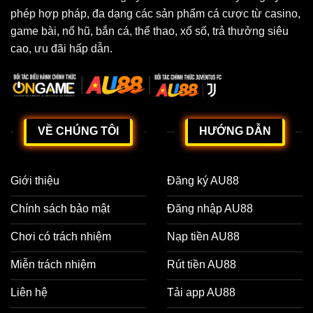
phép hợp pháp, đa dạng các sản phẩm cá cược từ casino,
game bài, nổ hũ, bắn cá, thể thao, xổ số, trả thưởng siêu
cao, ưu đãi hấp dẫn.
VỀ CHÚNG TÔI
HƯỚNG DẪN
Giới thiệu
Đăng ký AU88
Chính sách bảo mật
Đăng nhập AU88
Chơi có trách nhiệm
Nạp tiền AU88
Miễn trách nhiệm
Rút tiền AU88
Liên hệ
Tải app AU88