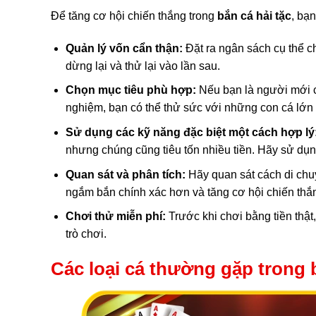
Để tăng cơ hội chiến thắng trong
bắn cá hải tặc
, bạ
Quản lý vốn cẩn thận:
Đặt ra ngân sách cụ thể ch
dừng lại và thử lại vào lần sau.
Chọn mục tiêu phù hợp:
Nếu bạn là người mới ch
nghiệm, bạn có thể thử sức với những con cá lớn
Sử dụng các kỹ năng đặc biệt một cách hợp lý
nhưng chúng cũng tiêu tốn nhiều tiền. Hãy sử dụn
Quan sát và phân tích:
Hãy quan sát cách di chuy
ngắm bắn chính xác hơn và tăng cơ hội chiến thắ
Chơi thử miễn phí:
Trước khi chơi bằng tiền thật
trò chơi.
Các loại cá thường gặp trong b