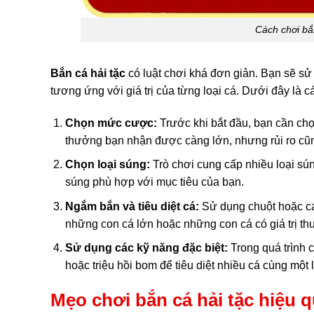
Cách chơi bắ
Bắn cá hải tặc
có luật chơi khá đơn giản. Bạn sẽ sử
tương ứng với giá trị của từng loại cá. Dưới đây là 
Chọn mức cược:
Trước khi bắt đầu, bạn cần ch
thưởng bạn nhận được càng lớn, nhưng rủi ro cũ
Chọn loại súng:
Trò chơi cung cấp nhiều loại sú
súng phù hợp với mục tiêu của bạn.
Ngắm bắn và tiêu diệt cá:
Sử dụng chuột hoặc các
những con cá lớn hoặc những con cá có giá trị th
Sử dụng các kỹ năng đặc biệt:
Trong quá trình 
hoặc triệu hồi bom để tiêu diệt nhiều cá cùng một l
Mẹo chơi bắn cá hải tặc hiệu 