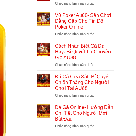
ở
Chức năng bình luận bị tắt
Dẫn
Online
Long
Toàn
Ho
Tập
V8 Poker Au88- Sân Chơi
Au88-
Cho
Đẳng Cấp Cho Tín Đồ
Khám
NewBie
Poker Online
Phá
ở
Chức năng bình luận bị tắt
Game
V8
Bài
Poker
Hot
Cách Nhận Biết Gà Đá
Au88-
Nhất
Hay- Bí Quyết Từ Chuyên
Sân
2025
Gia AU88
Chơi
ở
Chức năng bình luận bị tắt
Đẳng
Cách
Cấp
Nhận
Cho
Đá Gà Cựa Sắt- Bí Quyết
Biết
Tín
Chiến Thắng Cho Người
Gà
Đồ
Chơi Tại AU88
Đá
Poker
ở
Chức năng bình luận bị tắt
Hay-
Online
Đá
Bí
Gà
Quyết
Đá Gà Online- Hướng Dẫn
Cựa
Từ
Chi Tiết Cho Người Mới
Sắt-
Chuyên
Bắt Đầu
Bí
Gia
ở
Chức năng bình luận bị tắt
Quyết
AU88
Đá
Chiến