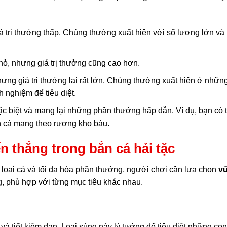
iá trị thưởng thấp. Chúng thường xuất hiện với số lượng lớn và
hỏ, nhưng giá trị thưởng cũng cao hơn.
nhưng giá trị thưởng lại rất lớn. Chúng thường xuất hiện ở nhữn
h nghiệm để tiêu diệt.
ặc biệt và mang lại những phần thưởng hấp dẫn. Ví dụ, bạn có 
 cá mang theo rương kho báu.
ến thắng trong bắn cá hải tặc
ều loại cá và tối đa hóa phần thưởng, người chơi cần lựa chọn
vũ
g, phù hợp với từng mục tiêu khác nhau.
 và tiết kiệm đạn. Loại súng này lý tưởng để tiêu diệt những con