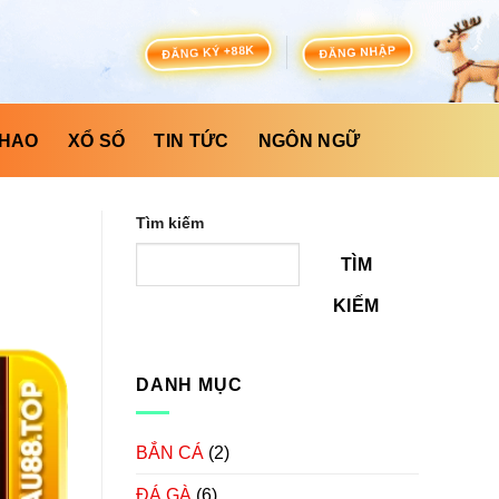
ĐĂNG KÝ +88K
ĐĂNG NHẬP
THAO
XỔ SỐ
TIN TỨC
NGÔN NGỮ
Tìm kiếm
TÌM
KIẾM
DANH MỤC
BẮN CÁ
(2)
ĐÁ GÀ
(6)