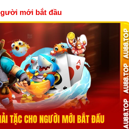
người mới bắt đầu