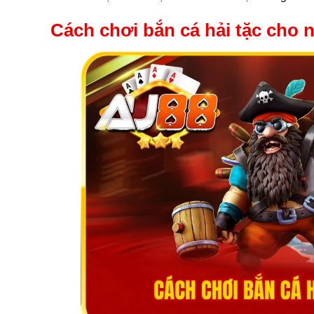
Cách chơi bắn cá hải tặc cho 