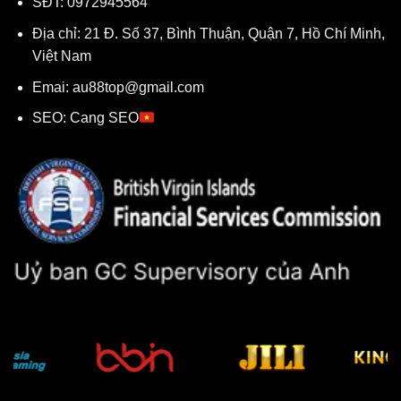
SĐT: 0972945564
Địa chỉ: 21 Đ. Số 37, Bình Thuận, Quận 7, Hồ Chí Minh,
Việt Nam
Emai:
au88top@gmail.com
SEO: Cang SEO