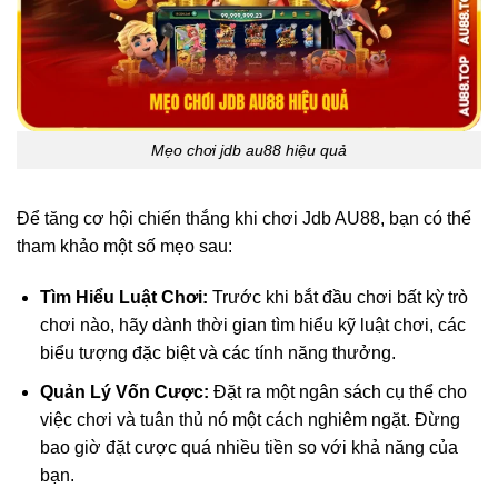
Mẹo chơi jdb au88 hiệu quả
Để tăng cơ hội chiến thắng khi chơi Jdb AU88, bạn có thể
tham khảo một số mẹo sau:
Tìm Hiểu Luật Chơi:
Trước khi bắt đầu chơi bất kỳ trò
chơi nào, hãy dành thời gian tìm hiểu kỹ luật chơi, các
biểu tượng đặc biệt và các tính năng thưởng.
Quản Lý Vốn Cược:
Đặt ra một ngân sách cụ thể cho
việc chơi và tuân thủ nó một cách nghiêm ngặt. Đừng
bao giờ đặt cược quá nhiều tiền so với khả năng của
bạn.