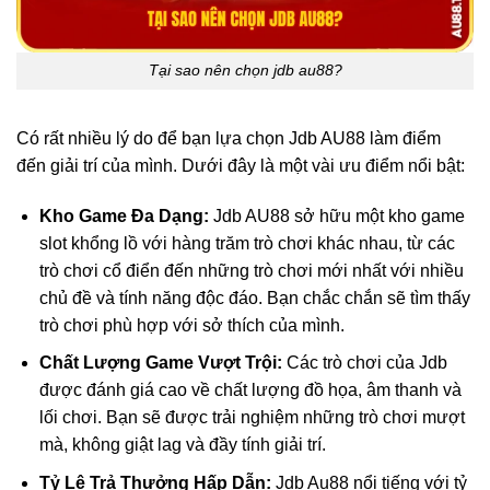
Tại sao nên chọn jdb au88?
Có rất nhiều lý do để bạn lựa chọn Jdb AU88 làm điểm
đến giải trí của mình. Dưới đây là một vài ưu điểm nổi bật:
Kho Game Đa Dạng:
Jdb AU88 sở hữu một kho game
slot khổng lồ với hàng trăm trò chơi khác nhau, từ các
trò chơi cổ điển đến những trò chơi mới nhất với nhiều
chủ đề và tính năng độc đáo. Bạn chắc chắn sẽ tìm thấy
trò chơi phù hợp với sở thích của mình.
Chất Lượng Game Vượt Trội:
Các trò chơi của Jdb
được đánh giá cao về chất lượng đồ họa, âm thanh và
lối chơi. Bạn sẽ được trải nghiệm những trò chơi mượt
mà, không giật lag và đầy tính giải trí.
Tỷ Lệ Trả Thưởng Hấp Dẫn:
Jdb Au88 nổi tiếng với tỷ