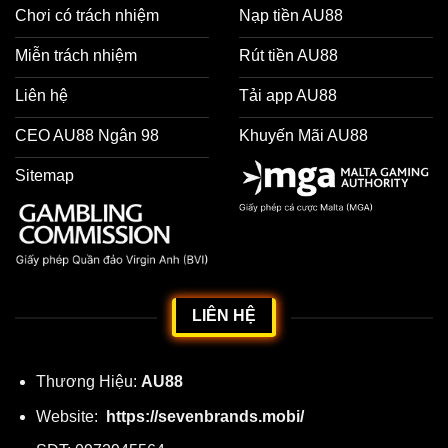
Chơi có trách nhiệm
Nạp tiền AU88
Miễn trách nhiệm
Rút tiền AU88
Liên hệ
Tải app AU88
CEO AU88 Ngân 98
Khuyến Mãi AU88
Sitemap
LIÊN HỆ
Thương Hiệu:
AU88
Website:
https://sevenbrands.mobi/