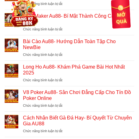
ở
Chức năng bình luận bị tắt
Phá
Xì
Thể
Dách-
Thao
King Maker Au88- Bí Mật Thành Công Cá Cược
Bí
Điện
Online
Quyết
Tử
ở
Chức năng bình luận bị tắt
Chinh
Đỉnh
King
Phục
Cao
Maker
Trò
Bài Cào Au88- Hướng Dẫn Toàn Tập Cho
Au88-
Chơi
NewBie
Bí
Bài
ở
Chức năng bình luận bị tắt
Mật
Đỉnh
Bài
Thành
Cao
Cào
Công
Long Ho Au88- Khám Phá Game Bài Hot Nhất
Tại
Au88-
Cá
2025
AU88
Hướng
Cược
ở
Chức năng bình luận bị tắt
Dẫn
Online
Long
Toàn
Ho
Tập
V8 Poker Au88- Sân Chơi Đẳng Cấp Cho Tín Đồ
Au88-
Cho
Poker Online
Khám
NewBie
ở
Chức năng bình luận bị tắt
Phá
V8
Game
Poker
Bài
Cách Nhận Biết Gà Đá Hay- Bí Quyết Từ Chuyên
Au88-
Hot
Gia AU88
Sân
Nhất
ở
Chức năng bình luận bị tắt
Chơi
2025
Cách
Đẳng