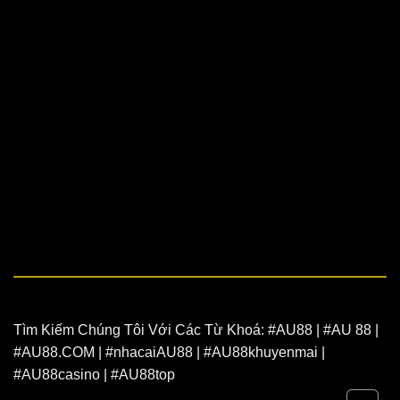
Tìm Kiếm Chúng Tôi Với Các Từ Khoá: #AU88 | #AU 88 |
#AU88.COM | #nhacaiAU88 | #AU88khuyenmai |
#AU88casino | #AU88top