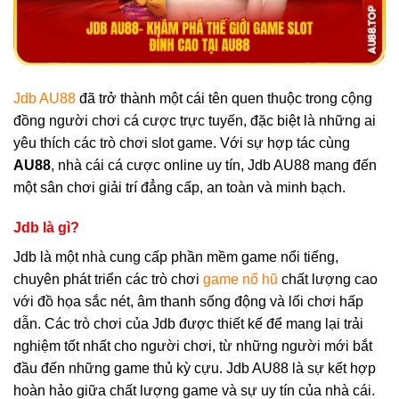
Jdb AU88
đã trở thành một cái tên quen thuộc trong cộng
đồng người chơi cá cược trực tuyến, đặc biệt là những ai
yêu thích các trò chơi slot game. Với sự hợp tác cùng
AU88
, nhà cái cá cược online uy tín, Jdb AU88 mang đến
một sân chơi giải trí đẳng cấp, an toàn và minh bạch.
Jdb là gì?
Jdb là một nhà cung cấp phần mềm game nổi tiếng,
chuyên phát triển các trò chơi
game nổ hũ
chất lượng cao
với đồ họa sắc nét, âm thanh sống động và lối chơi hấp
dẫn. Các trò chơi của Jdb được thiết kế để mang lại trải
nghiệm tốt nhất cho người chơi, từ những người mới bắt
đầu đến những game thủ kỳ cựu. Jdb AU88 là sự kết hợp
hoàn hảo giữa chất lượng game và sự uy tín của nhà cái.