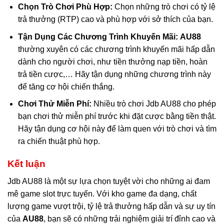
Chọn Trò Chơi Phù Hợp:
Chọn những trò chơi có tỷ lệ
trả thưởng (RTP) cao và phù hợp với sở thích của bạn.
Tận Dụng Các Chương Trình Khuyến Mãi:
AU88
thường xuyên có các chương trình khuyến mãi hấp dẫn
dành cho người chơi, như tiền thưởng nạp tiền, hoàn
trả tiền cược,… Hãy tận dụng những chương trình này
để tăng cơ hội chiến thắng.
Chơi Thử Miễn Phí:
Nhiều trò chơi Jdb AU88 cho phép
bạn chơi thử miễn phí trước khi đặt cược bằng tiền thật.
Hãy tận dụng cơ hội này để làm quen với trò chơi và tìm
ra chiến thuật phù hợp.
Kết luận
Jdb AU88 là một sự lựa chọn tuyệt vời cho những ai đam
mê game slot trực tuyến. Với kho game đa dạng, chất
lượng game vượt trội, tỷ lệ trả thưởng hấp dẫn và sự uy tín
của
AU88
, bạn sẽ có những trải nghiệm giải trí đỉnh cao và