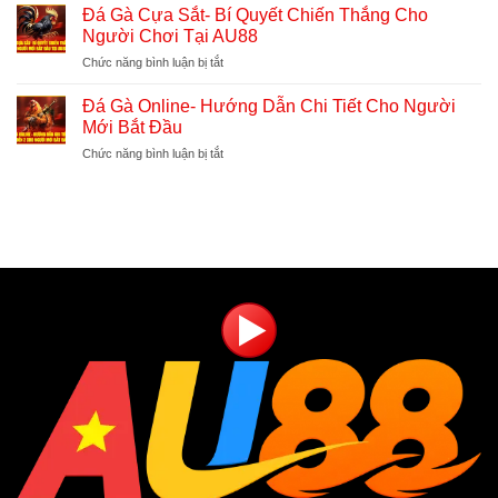
Nhận
Cấp
Đá Gà Cựa Sắt- Bí Quyết Chiến Thắng Cho
Biết
Cho
Người Chơi Tại AU88
Gà
Tín
ở
Chức năng bình luận bị tắt
Đá
Đồ
Đá
Hay-
Poker
Gà
Bí
Đá Gà Online- Hướng Dẫn Chi Tiết Cho Người
Online
Cựa
Quyết
Mới Bắt Đầu
Sắt-
Từ
ở
Chức năng bình luận bị tắt
Bí
Chuyên
Đá
Quyết
Gia
Gà
Chiến
AU88
Online-
Thắng
Hướng
Cho
Dẫn
Người
Chi
Chơi
Tiết
Tại
Cho
AU88
Người
Mới
Bắt
Đầu